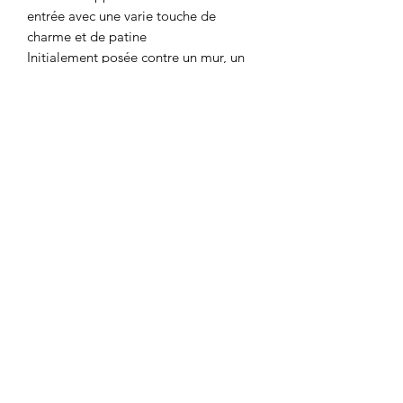
entrée avec une varie touche de
charme et de patine
Initialement posée contre un mur, un
seul cote est arrondi donnant une
unicité de vécu à ce meuble
Bonne stabilité, avec sa belle patine
profonde et quelques rayures d'usage
Dimensions longueur 159 cm par
largeur 36 cm et hauteur 73 cm
Plein de charme
Florence vous répond au
0777687905