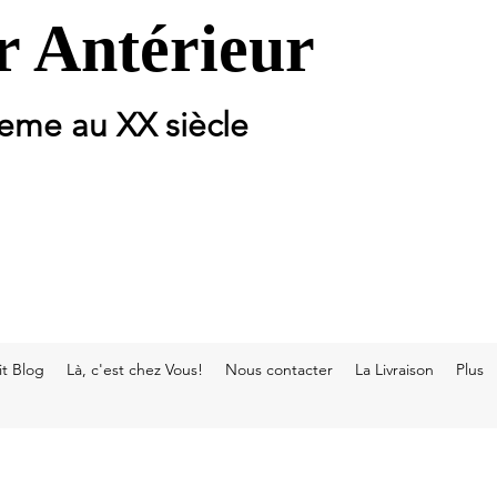
 Antérieur
 eme au XX siècle
t Blog
Là, c'est chez Vous!
Nous contacter
La Livraison
Plus