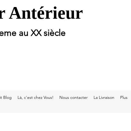
 Antérieur
 eme au XX siècle
t Blog
Là, c'est chez Vous!
Nous contacter
La Livraison
Plus