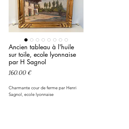
Ancien tableau à l'huile
sur toile, ecole lyonnaise
par H Sagnol
Prix
160,00 €
Charmante cour de ferme par Henri
Sagnol, ecole lyonnaise
Peint à l'huile sur toile, vendu dans son
cadre d'origine
Signé et daté en bas H Sagnol 1936
A noter deux petites reprises
Dimensions 55 par 43 cm pour le