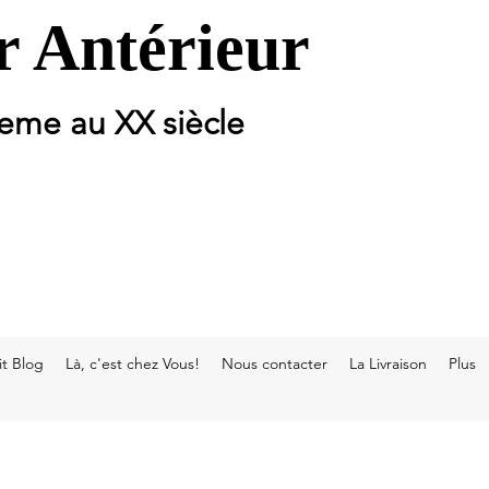
 Antérieur
 eme au XX siècle
t Blog
Là, c'est chez Vous!
Nous contacter
La Livraison
Plus