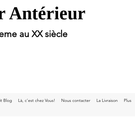
 Antérieur
 eme au XX siècle
t Blog
Là, c'est chez Vous!
Nous contacter
La Livraison
Plus