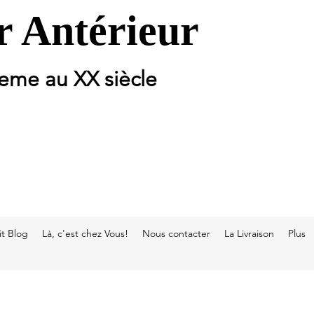
 Antérieur
 eme au XX siècle
t Blog
Là, c'est chez Vous!
Nous contacter
La Livraison
Plus