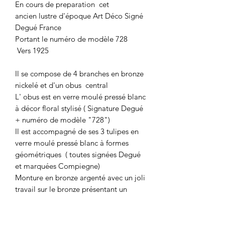
En cours de preparation cet
ancien lustre d'époque Art Déco Signé
Degué France
Portant le numéro de modèle 728
Vers 1925
Il se compose de 4 branches en bronze
nickelé et d'un obus central
L' obus est en verre moulé pressé blanc
à décor floral stylisé ( Signature Degué
+ numéro de modèle "728")
Il est accompagné de ses 3 tulipes en
verre moulé pressé blanc à formes
géométriques ( toutes signées Degué
et marquées Compiegne)
Monture en bronze argenté avec un joli
travail sur le bronze présentant un
décor floral stylisé
4 points lumineux , entièrement ré-
électrifié