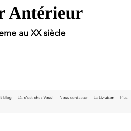
 Antérieur
 eme au XX siècle
t Blog
Là, c'est chez Vous!
Nous contacter
La Livraison
Plus