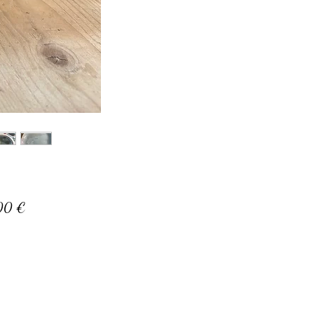
Prix
00 €