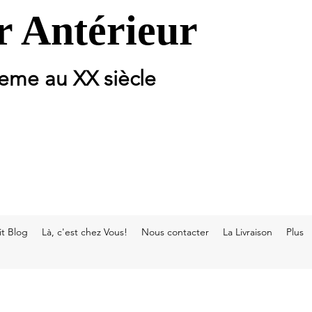
 Antérieur
 eme au XX siècle
t Blog
Là, c'est chez Vous!
Nous contacter
La Livraison
Plus