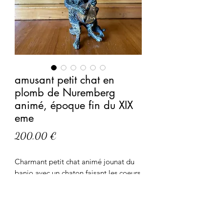
amusant petit chat en
plomb de Nuremberg
animé, époque fin du XIX
eme
Prix
200,00 €
Charmant petit chat animé jounat du
banjo avec un chaton faisant les coeurs
Plomb de Nuremberg dans le gout des
bronzes de Vienne.
Tete amovible à bascule 9 cm largeur 5
cm